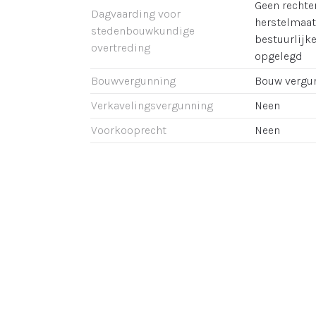
Geen rechter
Dagvaarding voor
herstelmaat
stedenbouwkundige
bestuurlijk
overtreding
opgelegd
Bouwvergunning
Bouw vergu
Verkavelingsvergunning
Neen
Voorkooprecht
Neen