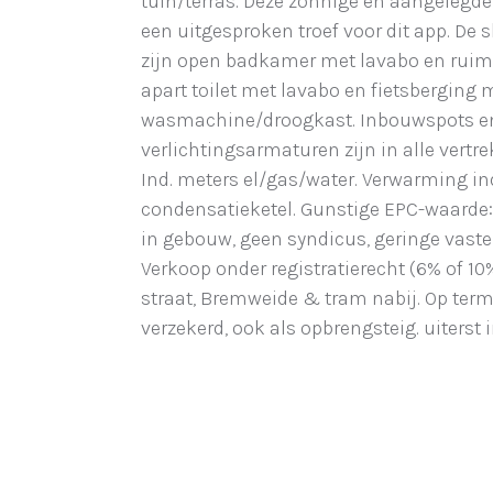
tuin/terras. Deze zonnige en aangelegd
een uitgesproken troef voor dit app. De 
zijn open badkamer met lavabo en ruim
apart toilet met lavabo en fietsberging 
wasmachine/droogkast. Inbouwspots e
verlichtingsarmaturen zijn in alle vertr
Ind. meters el/gas/water. Verwarming ind
condensatieketel. Gunstige EPC-waarde: 
in gebouw, geen syndicus, geringe vaste 
Verkoop onder registratierecht (6% of 10%
straat, Bremweide & tram nabij. Op ter
verzekerd, ook als opbrengsteig. uiterst 