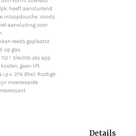
e tuin vormt sowieso
slpk. heeft aansluitend
e inloopdouche. Voorts
met aansluiting voor
n
ekken reeds geplaatst.
. op gas,
112 ! Slechts zes app.
kosten, geen lift.
 i.p.v. 21% Btw). Rustige
mijn meerwaarde
interessant.
Details