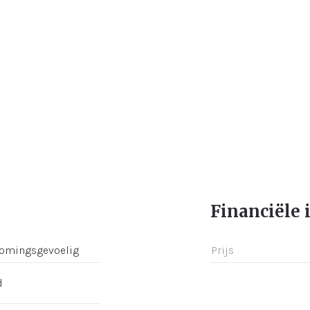
Financiële 
romingsgevoelig
Prijs
d