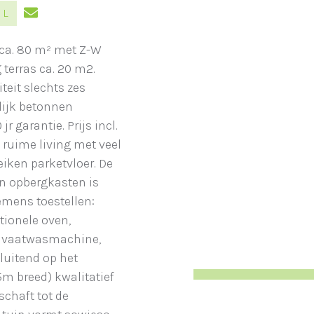
 L
 ca. 80 m² met Z-W
terras ca. 20 m2.
teit slechts zes
ijk betonnen
r garantie. Prijs incl.
 ruime living met veel
eiken parketvloer. De
an opbergkasten is
emens toestellen:
tionele oven,
, vaatwasmachine,
luitend op het
5m breed) kwalitatief
chaft tot de