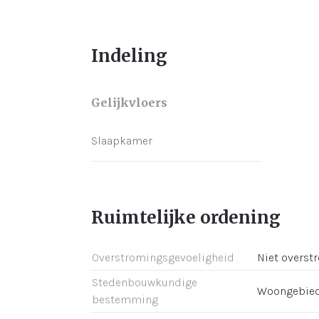
Indeling
Gelijkvloers
Slaapkamer
Ruimtelijke ordening
Overstromingsgevoeligheid
Niet overst
Stedenbouwkundige
Woongebie
bestemming