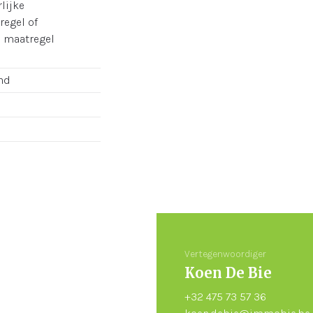
lijke
regel of
e maatregel
nd
Vertegenwoordiger
Koen De Bie
+32 475 73 57 36