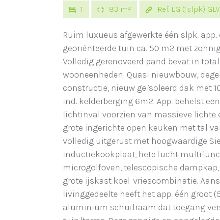
1
83 m²
Ref. LG (1slpk) GLV
Ruim luxueus afgewerkte één slpk. app.
georiënteerde tuin ca. 50 m2 met zonnig 
Volledig gerenoveerd pand bevat in totali
wooneenheden. Quasi nieuwbouw, degel
constructie, nieuw geïsoleerd dak met 10 j
ind. kelderberging 6m2. App. behelst een
lichtinval voorzien van massieve lichte 
grote ingerichte open keuken met tal v
volledig uitgerust met hoogwaardige Si
inductiekookplaat, hete lucht multifunc
microgolfoven, telescopische dampkap
grote ijskast koel-vriescombinatie. Aans
livinggedeelte heeft het app. één groot (
aluminium schuifraam dat toegang vers