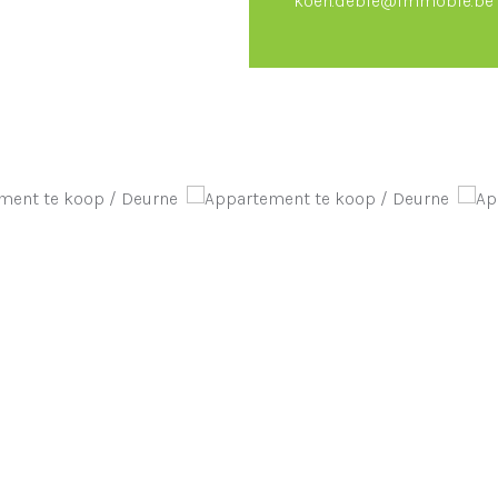
koen.debie@immobie.be