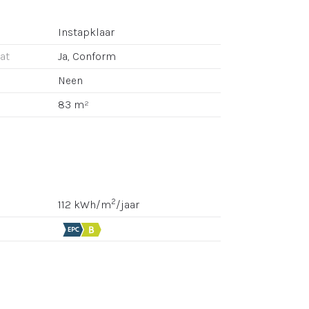
Instapklaar
aat
Ja, Conform
Neen
83 m²
2
112 kWh/m
/jaar